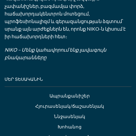
չափանիշներ, բազմամյա փորձ,
հաճախորդակենտրոն մոտեցում,
պրոֆեսիոնալիզմ և գերազանցության ձգտում՝
սրանք այն արժեքներն են, որոնք NIKO-ն կիսում է
իր հաճախորդների հետ։
NIKO – Մենք կահավորում ենք լավագույն
բնակարանները
ՄԵՐ ՏԵՍԱԿԱՆԻՆ
Ապրանքանիշեր
Հյուրասենյակ/ճաշասենյակ
Ննջասենյակ
Խոհանոց