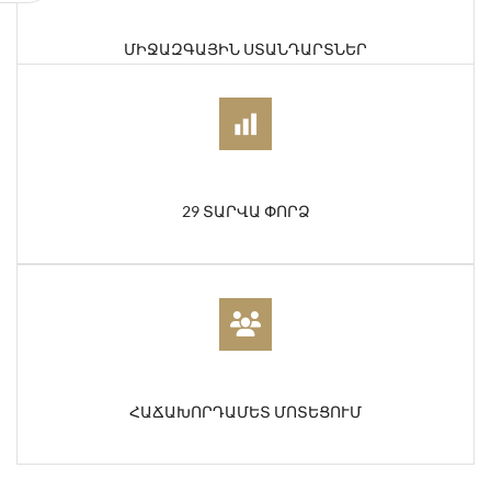
ՄԻՋԱԶԳԱՅԻՆ ՍՏԱՆԴԱՐՏՆԵՐ
29 ՏԱՐՎԱ ՓՈՐՁ
ՀԱՃԱԽՈՐԴԱՄԵՏ ՄՈՏԵՑՈՒՄ