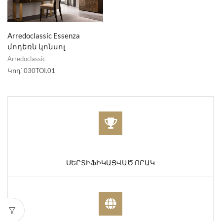
Arredoclassic Essenza
մոդեռն կոնսոլ
Arredoclassic
Կոդ՝
030TOI.01
ՍԵՐՏԻՖԻԿԱՑՎԱԾ ՈՐԱԿ