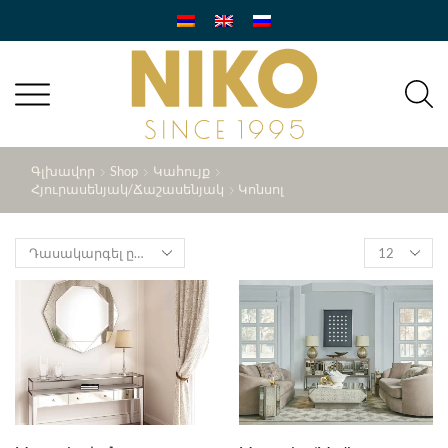
Գլխավոր
Shop
Կահույք
Հյուրասենյակ/ճաշասենյակ
Կոնսոլ
Products
per
page