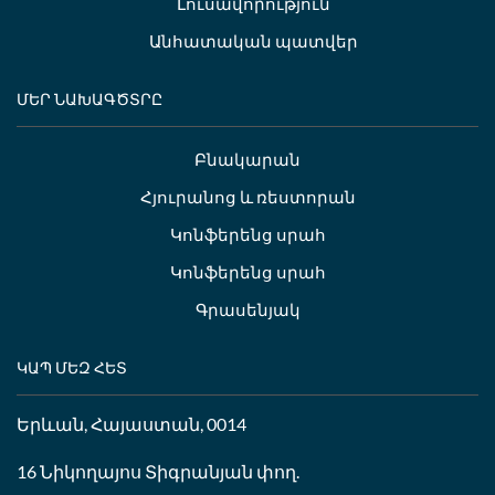
Լուսավորություն
Անհատական պատվեր
ՄԵՐ ՆԱԽԱԳԾՏՐԸ
Բնակարան
Հյուրանոց և ռեստորան
Կոնֆերենց սրահ
Կոնֆերենց սրահ
Գրասենյակ
ԿԱՊ ՄԵԶ ՀԵՏ
Երևան, Հայաստան, 0014
16 Նիկողայոս Տիգրանյան փող.