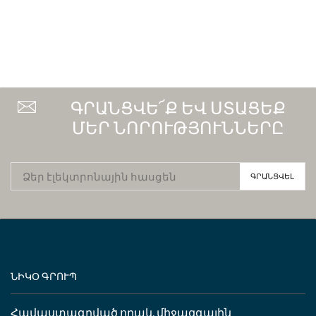
ԳՐԱՆՑՎԵ՜Ք ԵՎ ՍՏԱՑԵՔ
ՄԵՐ ՆՈՐՈՒԹՅՈՒՆՆԵՐԸ
ՆԻԿՕ ԳՐՈՒՊ
Հավաստագրված որակ, միջազգային