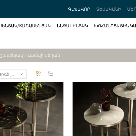
ԳԼԽԱՎՈՐ
ՏԵՍԱԿԱՆԻ
ՄԵՐ
ՍԵՆՅԱԿ/ՃԱՇԱՍԵՆՅԱԿ
ՆՆՋԱՍԵՆՅԱԿ
ԽՈՀԱՆՈՑԱՅԻՆ Կ
աշասենյակ
Լամպի Սեղան