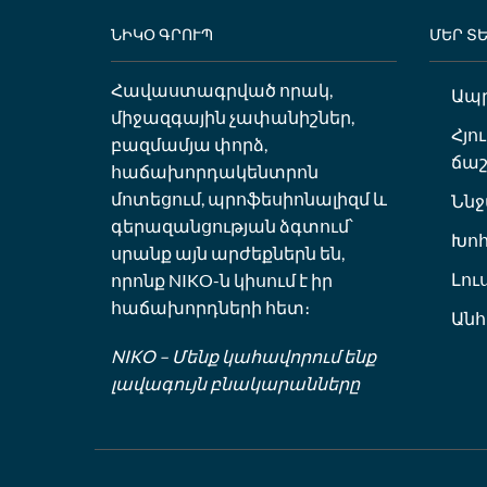
ՆԻԿՕ ԳՐՈՒՊ
ՄԵՐ Տ
Հավաստագրված որակ,
Ապ
միջազգային չափանիշներ,
Հյո
բազմամյա փորձ,
ճաշ
հաճախորդակենտրոն
մոտեցում, պրոֆեսիոնալիզմ և
Ննջ
գերազանցության ձգտում՝
Խո
սրանք այն արժեքներն են,
Լու
որոնք NIKO-ն կիսում է իր
հաճախորդների հետ։
Ան
NIKO – Մենք կահավորում ենք
լավագույն բնակարանները