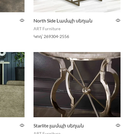
North Side Լամպի սեղան
ART Furniture
Կոդ՝
269304-2556
Starlite լամպի սեղան
ART Furniture