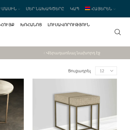
 ՄԱՍԻՆ
ՄԵՐ ՆԱԽԱԳԾԵՐԸ
ԿԱՊ
ՀԱՅԵՐԵՆ
ԱՀՈՒՅՔ
ԽՈՀԱՆՈՑ
ԼՈՒՍԱՎՈՐՈՒԹՅՈՒՆ
Վերադառնալ նախորդ էջ
Products
Ցուցադրել
per
page