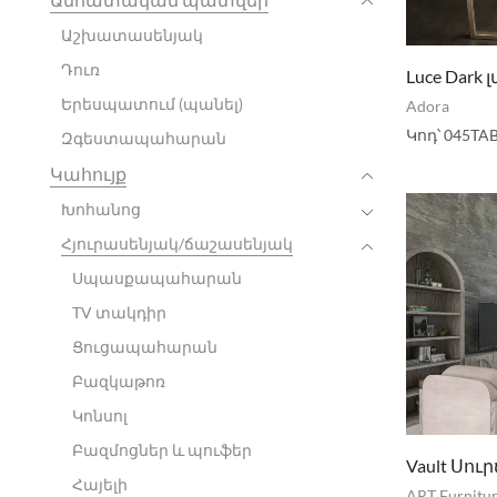
Աշխատասենյակ
Դուռ
Luce Dark
Երեսպատում (պանել)
Adora
Կոդ՝
045TAB
Զգեստապահարան
Կահույք
Խոհանոց
Հյուրասենյակ/ճաշասենյակ
Սպասքապահարան
TV տակդիր
Ցուցապահարան
Բազկաթոռ
Կոնսոլ
Բազմոցներ և պուֆեր
Vault Սու
Հայելի
ART Furnitu