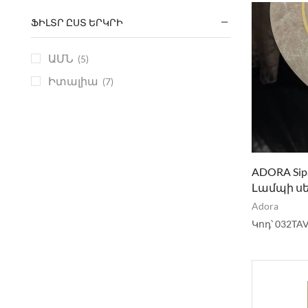
ՖԻԼՏՐ ԸՍՏ ԵՐԿՐԻ
ԱՄՆ
(5)
Իտալիա
(7)
ADORA Sip
Լամպի ս
Adora
Կոդ՝
032TAV