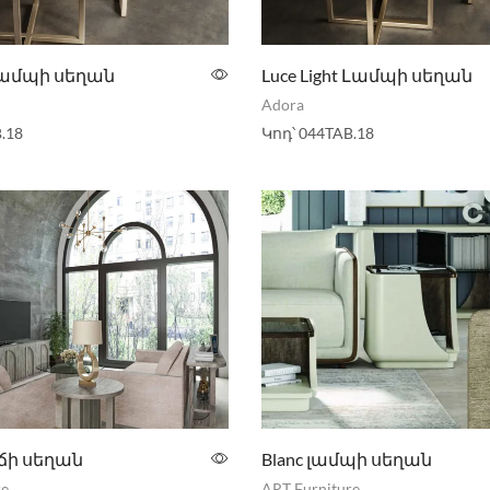
 լամպի սեղան
Luce Light Լամպի սեղան
Adora
.18
Կոդ՝
044TAB.18
րճի սեղան
Blanc լամպի սեղան
re
ART Furniture