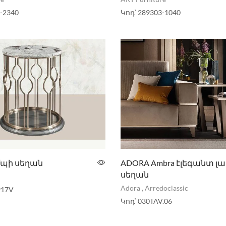
-2340
Կոդ՝
289303-1040
ամպի սեղան
ADORA Ambra էլեգանտ լ
սեղան
n
Adora
,
Arredoclassic
917V
Կոդ՝
030TAV.06