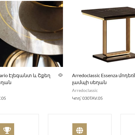
ario Էլեգանտ և Շքեղ
Arredoclassic Essenza մոդեռ
եղան
լամպի սեղան
Arredoclassic
.05
Կոդ՝
030TAV.05