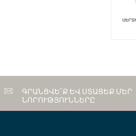
ՍԵՐՏ
ԳՐԱՆՑՎԵ՜Ք ԵՎ ՍՏԱՑԵՔ ՄԵՐ
ՆՈՐՈՒԹՅՈՒՆՆԵՐԸ