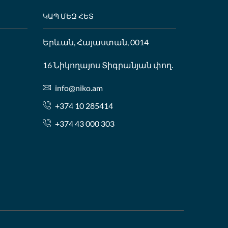
ԿԱՊ ՄԵԶ ՀԵՏ
Երևան, Հայաստան, 0014
16 Նիկողայոս Տիգրանյան փող.
info@niko.am
+374 10 285414
+374 43 000 303