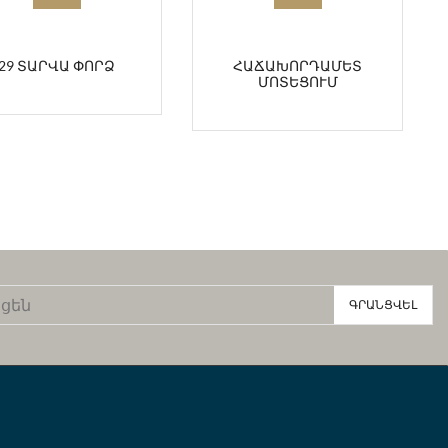
29 ՏԱՐՎԱ ՓՈՐՁ
ՀԱՃԱԽՈՐԴԱՄԵՏ
ՄՈՏԵՑՈՒՄ