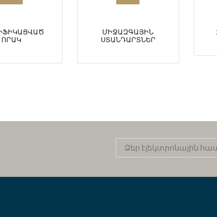
ԻՖԻԿԱՑՎԱԾ
ՄԻՋԱԶԳԱՅԻՆ
ՈՐԱԿ
ՍՏԱՆԴԱՐՏՆԵՐ