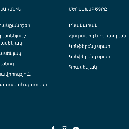
ԵՍԱԿԱՆԻՆ
ՄԵՐ ՆԱԽԱԳԾՏՐԸ
րանքանիշեր
Բնակարան
ւրասենյակ/
Հյուրանոց և ռեստորան
ասենյակ
Կոնֆերենց սրահ
ասենյակ
Կոնֆերենց սրահ
հանոց
Գրասենյակ
սավորություն
հատական պատվեր