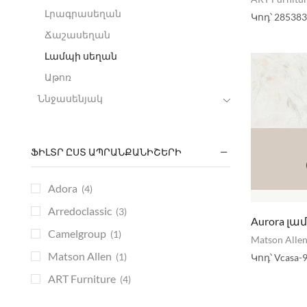
Լրագրասեղան
Կոդ՝
285383
Ճաշասեղան
Լամպի սեղան
Աթոռ
Ննջասենյակ
ՖԻԼՏՐ ԸՍՏ ԱՊՐԱՆՔԱՆԻՇԵՐԻ
Adora
(4)
Arredoclassic
(3)
Aurora լ
Camelgroup
(1)
Matson Alle
Matson Allen
(1)
Կոդ՝
Vcasa-
ART Furniture
(4)