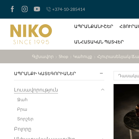
+374-10-285414
ԱՊՐԱՆՔԱՆԻՇԵՐ
ՀՅՈՒՐԱ
ԱՆՀԱՏԱԿԱՆ ՊԱՏՎԵՐ
Գլխավոր
Shop
Կահույք
Հյուրասենյակ/ճ
ԱՊՐԱՆՔԻ ԿԱՏԵԳՈՐԻԱՆԵՐ
Լուսավորություն
Ջահ
Բրա
Տորշեր
Բոլորը
Անհատական պատվեր