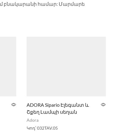
կամ բնակարանի համար: Մարմարե
ADORA Sipario Էլեգանտ և
Arredocla
Շքեղ Լամպի սեղան
Փեղկան
Զգեստ
Adora
Arredoclas
Կոդ՝
032TAV.05
Կոդ՝
030M