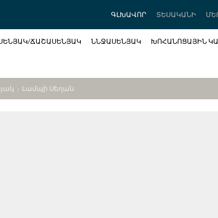
ԳԼԽԱՎՈՐ
ՏԵՍԱԿԱՆԻ
ՄԵ
ՍԵՆՅԱԿ/ՃԱՇԱՍԵՆՅԱԿ
ՆՆՋԱՍԵՆՅԱԿ
ԽՈՀԱՆՈՑԱՅԻՆ Կ
նյակ
Լամպի Սեղան