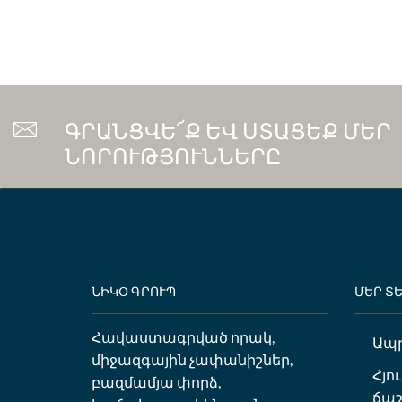
ԳՐԱՆՑՎԵ՜Ք ԵՎ ՍՏԱՑԵՔ ՄԵՐ
ՆՈՐՈՒԹՅՈՒՆՆԵՐԸ
ՆԻԿՕ ԳՐՈՒՊ
ՄԵՐ Տ
Հավաստագրված որակ,
Ապ
միջազգային չափանիշներ,
Հյո
բազմամյա փորձ,
ճաշ