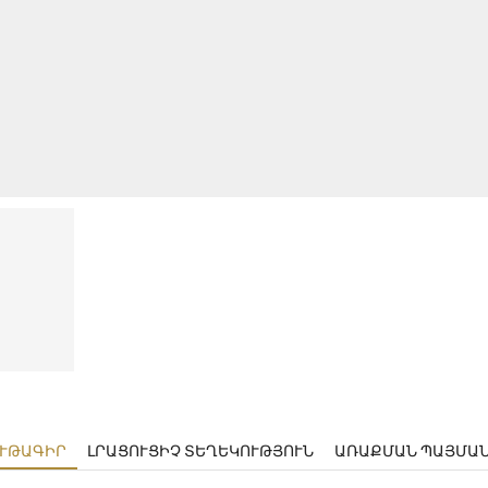
ՒԹԱԳԻՐ
ԼՐԱՑՈՒՑԻՉ ՏԵՂԵԿՈՒԹՅՈՒՆ
ԱՌԱՔՄԱՆ ՊԱՅՄԱ