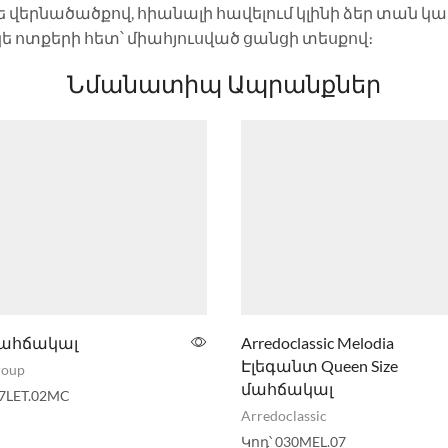
ե վերնածածքով, հիանալի հավելում կլինի ձեր տան 
ե ոտքերի հետ՝ միահյուսված ցանցի տեսքով։
Նմանատիպ Ապրանքներ
Մահճակալ
Arredoclassic Melodia
Էլեգանտ Queen Size
roup
մահճակալ
7LET.02MC
Arredoclassic
Կոդ՝
030MEL.07