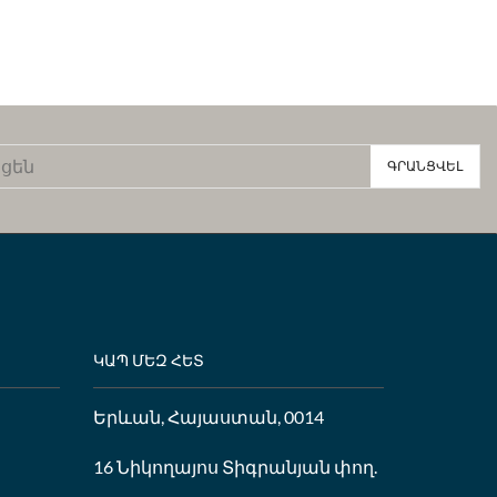
ԿԱՊ ՄԵԶ ՀԵՏ
Երևան, Հայաստան, 0014
16 Նիկողայոս Տիգրանյան փող.