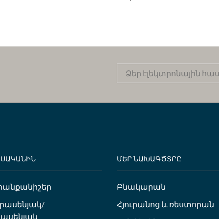
ԵՍԱԿԱՆԻՆ
ՄԵՐ ՆԱԽԱԳԾՏՐԸ
րանքանիշեր
Բնակարան
ւրասենյակ/
Հյուրանոց և ռեստորան
ասենյակ