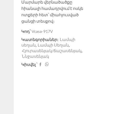
Մարմարե վերնածածքը
հիանալի համադրվում է ոսկե
ոտքերի հետ՝ միահյուսված
ցանցի տեսքով։
Կոդ՝
Vcasa-917V
Կատեգորիաներ:
Լամպի
սեղան
,
Լամպի Սեղան
,
Հյուրասենյակ/ճաշասենյակ
,
Ննջասենյակ
Կիսվել ՝