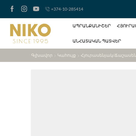
+374-10-285414
ԱՊՐԱՆՔԱՆԻՇԵՐ
ՀՅՈՒՐԱ
ԱՆՀԱՏԱԿԱՆ ՊԱՏՎԵՐ
Գլխավոր
Կահույք
Հյուրասենյակ/ճաշասե