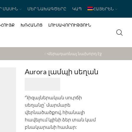
Ր ՄԱՍԻՆ
ՄԵՐ ՆԱԽԱԳԾԵՐԸ
ԿԱՊ
ՀԱՅԵՐԵՆ
ԱՀՈՒՅՔ
ԽՈՀԱՆՈՑ
ԼՈՒՍԱՎՈՐՈՒԹՅՈՒՆ
Վերադառնալ նախորդ էջ
Aurora լամպի սեղան
Դիզայներական սուրճի
սեղանը՝ մարմարե
վերնածածքով, հիանալի
հավելում կլինի ձեր տան կամ
բնակարանի համար: