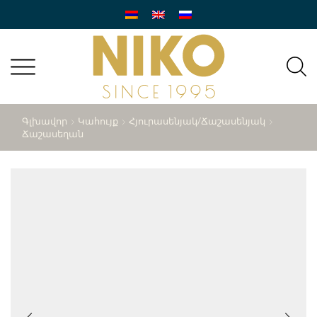
Գլխավոր
Կահույք
Հյուրասենյակ/ճաշասենյակ
Ճաշասեղան