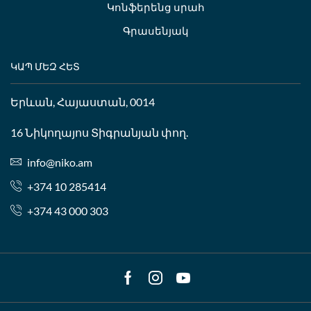
Կոնֆերենց սրահ
Գրասենյակ
ԿԱՊ ՄԵԶ ՀԵՏ
Երևան, Հայաստան, 0014
16 Նիկողայոս Տիգրանյան փող.
info@niko.am
+374 10 285414
+374 43 000 303
Facebook
Instagram
Youtube