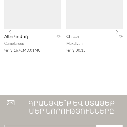
Alba Կոմոդ
Chicca
Camelgroup
Maxdivani
Կոդ՝
167CMD.01MC
Կոդ՝
30.15
ԳՐԱՆՑՎԵ՜Ք ԵՎ ՍՏԱՑԵՔ
ՄԵՐ ՆՈՐՈՒԹՅՈՒՆՆԵՐԸ