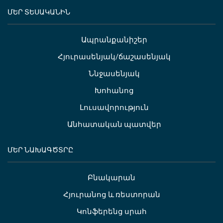
ՄԵՐ ՏԵՍԱԿԱՆԻՆ
Ապրանքանիշեր
Հյուրասենյակ/ճաշասենյակ
Ննջասենյակ
Խոհանոց
Լուսավորություն
Անհատական պատվեր
ՄԵՐ ՆԱԽԱԳԾՏՐԸ
Բնակարան
Հյուրանոց և ռեստորան
Կոնֆերենց սրահ