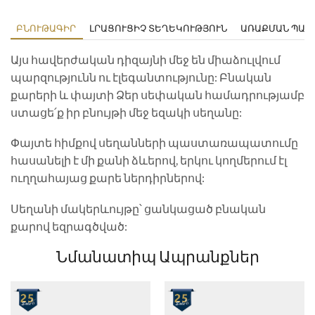
ԲՆՈՒԹԱԳԻՐ
ԼՐԱՑՈՒՑԻՉ ՏԵՂԵԿՈՒԹՅՈՒՆ
ԱՌԱՔՄԱՆ ՊԱՅ
Այս հավերժական դիզայնի մեջ են միաձուլվում
պարզությունն ու էլեգանտությունը: Բնական
քարերի և փայտի Ձեր սեփական համադրությամբ
ստացե՛ք իր բնույթի մեջ եզակի սեղանը:
Փայտե հիմքով սեղանների պաստառապատումը
հասանելի է մի քանի ձևերով, երկու կողմերում էլ
ուղղահայաց քարե ներդիրներով:
Սեղանի մակերևույթը՝ ցանկացած բնական
քարով եզրագծված:
Նմանատիպ Ապրանքներ