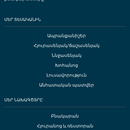
ՄԵՐ ՏԵՍԱԿԱՆԻՆ
Ապրանքանիշեր
Հյուրասենյակ/ճաշասենյակ
Ննջասենյակ
Խոհանոց
Լուսավորություն
Անհատական պատվեր
ՄԵՐ ՆԱԽԱԳԾՏՐԸ
Բնակարան
Հյուրանոց և ռեստորան