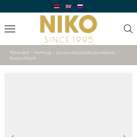
Գլխավոր
Կահույք
Հյուրասենյակ/ճաշասենյակ
Ճաշասեղան