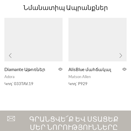
Նմանատիպ Ապրանքներ
Diamante Աթոռներ
AlisBlue մահճակալ
Adora
Matson Allen
Կոդ՝
033TAV.19
Կոդ՝
P929
ԳՐԱՆՑՎԵ՜Ք ԵՎ ՍՏԱՑԵՔ
ՄԵՐ ՆՈՐՈՒԹՅՈՒՆՆԵՐԸ