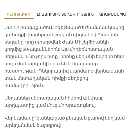
ԲՆՈՒԹԱԳԻՐ
ԼՐԱՑՈՒՑԻՉ ՏԵՂԵԿՈՒԹՅՈՒՆ
ԱՌԱՔՄԱՆ ՊԱՅ
Ստիլո հավաքածուն ոգեշնչված է ժամանակակից
կահույքի խորհրդանշական դիզայնով. Պարսոն
սեղանը, որը ստեղծվել է Ժան-Միշել Ֆրանկի
կողմից 30-ականներին: Այս մոդեռնիստական
սեղանն ունի չորս ոտք , որոնք սեղանի եզրերի հետ
նույն մակարդակի վրա են և հավասար
հաստության: Դեկորատիվ մարմարե վերնամասի
տակ մետաղական հիմքի գեղեցիկ
համադրություն:
Սեղաններ մետաղական հիմքով անփայլ
պողպատից կամ մուգ մոխրագույնով:
Վերնամասը՝ ցանկացած բնական քարով նեղ կամ
արկղանման ծայեզրով: