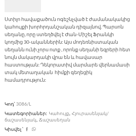
Ստիլո հավաքածուն ոգեշնչված է ժամանակակից
կահույքի խորհրդանշական դիզայնով. Պարսոն
սեղանը, որը ստեղծվել է Ժան-Միշել Ֆրանկի
կողմից 30-ականներին: Այս մոդեռնիստական
սեղանն ունի չորս ոտք , որոնք սեղանի եզրերի հետ
նույն մակարդակի վրա են և հավասար
հաստության: Դեկորատիվ մարմարե վերնամասի
տակ մետաղական հիմքի գեղեցիկ
համադրություն:
Կոդ՝
3086/L
Կատեգորիաներ:
Կահույք
,
Հյուրասենյակ/
ճաշասենյակ
,
Ճաշասեղան
Կիսվել ՝