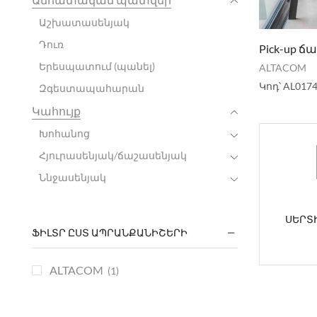
Աշխատասենյակ
Դուռ
Pick-up 
Երեսպատում (պանել)
ALTACOM
Կոդ՝
AL0174
Զգեստապահարան
Կահույք
Խոհանոց
Հյուրասենյակ/ճաշասենյակ
Ննջասենյակ
ՍԵՐՏ
ՖԻԼՏՐ ԸՍՏ ԱՊՐԱՆՔԱՆԻՇԵՐԻ
ALTACOM
(1)