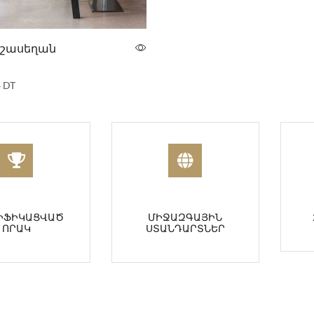
ճաշասեղան
 DT
ԻՖԻԿԱՑՎԱԾ
ՄԻՋԱԶԳԱՅԻՆ
ՈՐԱԿ
ՍՏԱՆԴԱՐՏՆԵՐ