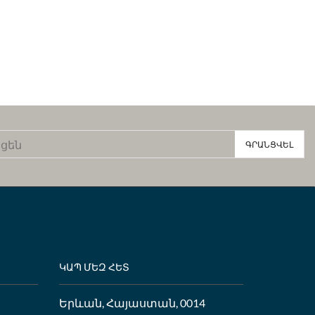
ԿԱՊ ՄԵԶ ՀԵՏ
Երևան, Հայաստան, 0014