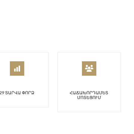
29 ՏԱՐՎԱ ՓՈՐՁ
ՀԱՃԱԽՈՐԴԱՄԵՏ
ՄՈՏԵՑՈՒՄ