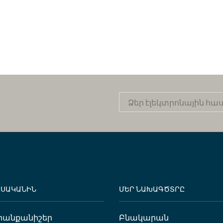
ԵՍԱԿԱՆԻՆ
ՄԵՐ ՆԱԽԱԳԾՏՐԸ
րանքանիշեր
Բնակարան