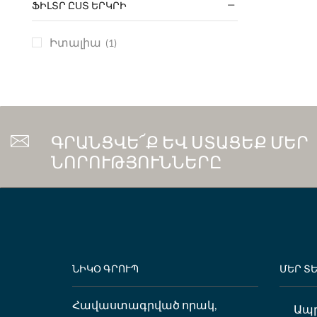
ՖԻԼՏՐ ԸՍՏ ԵՐԿՐԻ
Իտալիա
(1)
ԳՐԱՆՑՎԵ՜Ք ԵՎ ՍՏԱՑԵՔ ՄԵՐ
ՆՈՐՈՒԹՅՈՒՆՆԵՐԸ
ՆԻԿՕ ԳՐՈՒՊ
ՄԵՐ Տ
Հավաստագրված որակ,
Ապ