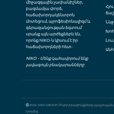
միջազգային չափանիշներ,
Հյո
բազմամյա փորձ,
ճաշ
հաճախորդակենտրոն
մոտեցում, պրոֆեսիոնալիզմ և
Ննջ
գերազանցության ձգտում՝
Խո
սրանք այն արժեքներն են,
Լու
որոնք NIKO-ն կիսում է իր
հաճախորդների հետ։
Ան
NIKO – Մենք կահավորում ենք
լավագույն բնակարանները
2026 NIKO GROUP | Բոլոր իրավունքները պաշտպանվա
կողմից