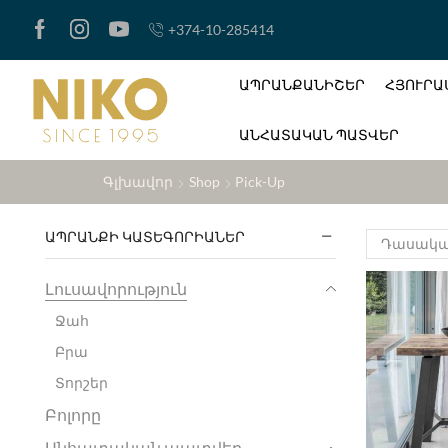
+374-10-285414
ԱՊՐԱՆՔԱՆԻՇԵՐ
ՀՅՈՒՐԱ
ԱՆՀԱՏԱԿԱՆ ՊԱՏՎԵՐ
Գլխավոր
Shop
Pick-Up
ԱՊՐԱՆՔԻ ԿԱՏԵԳՈՐԻԱՆԵՐ
Լուսավորություն
Ջահ
Բրա
Տորշեր
Բոլորը
Անհատական պատվեր