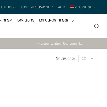
 ՄԱՍԻՆ
ՄԵՐ ՆԱԽԱԳԾԵՐԸ
ԿԱՊ
ՀԱՅԵՐԵՆ
ԱՀՈՒՅՔ
ԽՈՀԱՆՈՑ
ԼՈՒՍԱՎՈՐՈՒԹՅՈՒՆ
Վերադառնալ նախորդ էջ
Products
Ցուցադրել
per
page