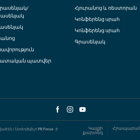
ւրասենյակ/
Հյուրանոց և ռեստորան
ասենյակ
Կոնֆերենց սրահ
ասենյակ
Կոնֆերենց սրահ
հանոց
Գրասենյակ
սավորություն
հատական պատվեր
Facebook
Instagram
Youtube
Կայքի
Հրապարակ
ծ են | Ստեղծվել է
PR Focus
- ի
քարտեզ