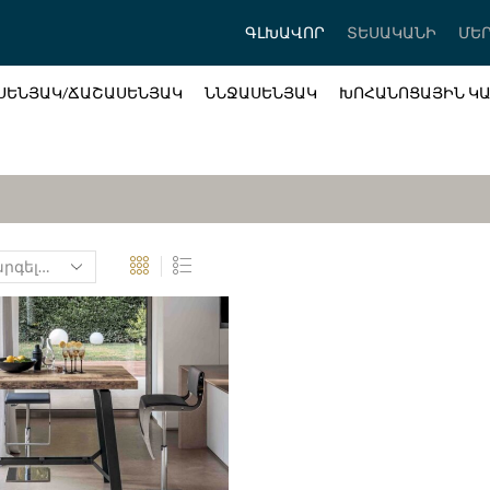
ԳԼԽԱՎՈՐ
ՏԵՍԱԿԱՆԻ
ՄԵՐ
ՍԵՆՅԱԿ/ՃԱՇԱՍԵՆՅԱԿ
ՆՆՋԱՍԵՆՅԱԿ
ԽՈՀԱՆՈՑԱՅԻՆ Կ