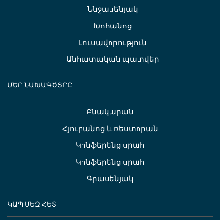
Ննջասենյակ
Խոհանոց
Լուսավորություն
Անհատական պատվեր
ՄԵՐ ՆԱԽԱԳԾՏՐԸ
Բնակարան
Հյուրանոց և ռեստորան
Կոնֆերենց սրահ
Կոնֆերենց սրահ
Գրասենյակ
ԿԱՊ ՄԵԶ ՀԵՏ