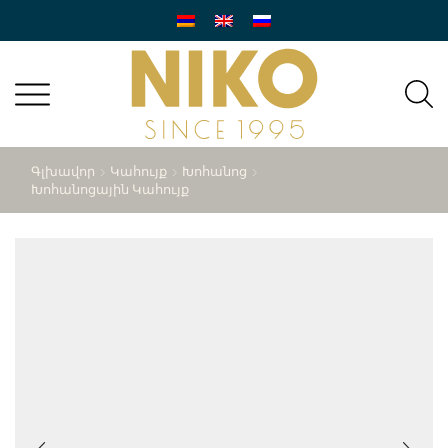
Գլխավոր
Կահույք
Խոհանոց
Խոհանոցային Կահույք