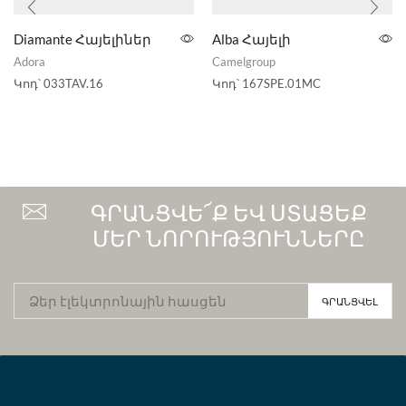
Diamante Հայելիներ
Alba Հայելի
Adora
Camelgroup
Կոդ՝
033TAV.16
Կոդ՝
167SPE.01MC
ԳՐԱՆՑՎԵ՜Ք ԵՎ ՍՏԱՑԵՔ
ՄԵՐ ՆՈՐՈՒԹՅՈՒՆՆԵՐԸ