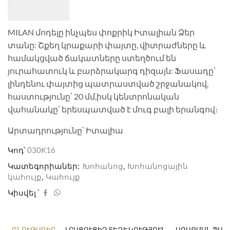
MILAN մոդելը ինչպես փոքրիկ Իտալիան Ձեր
տանը: Շքեղ կրաքարի փայտը, վիտրաժները և
համակցված ճակատները ստեղծում են
յուրահատուկ և բարձրակարգ դիզայն: Ֆասադը՝
լինդենու փայտից պատրաստված շրջանակով,
հաստությունը՝ 20 մմ,իսկ կենտրոնական
վահանակը՝ երեսպատված է մուգ բալի երանգով։
Արտադրությունը՝ Իտալիա
Կոդ՝
030K16
Կատեգորիաներ:
Խոհանոց
,
Խոհանոցային
կահույք
,
Կահույք
Կիսվել ՝
ԲՆՈՒԹԱԳԻՐ
ԼՐԱՑՈՒՑԻՉ ՏԵՂԵԿՈՒԹՅՈՒՆ
ԱՌԱՔՄԱՆ ՊԱՅ