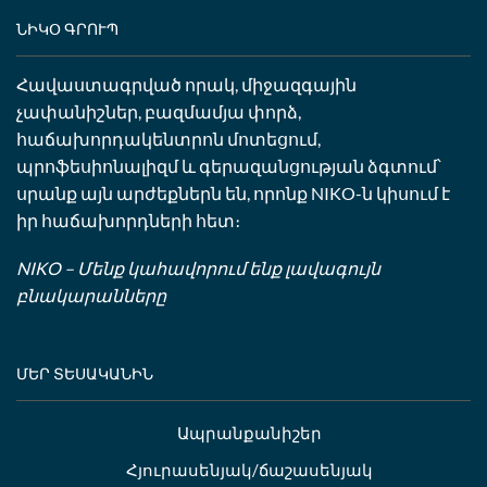
ՆԻԿՕ ԳՐՈՒՊ
Հավաստագրված որակ, միջազգային
չափանիշներ, բազմամյա փորձ,
հաճախորդակենտրոն մոտեցում,
պրոֆեսիոնալիզմ և գերազանցության ձգտում՝
սրանք այն արժեքներն են, որոնք NIKO-ն կիսում է
իր հաճախորդների հետ։
NIKO – Մենք կահավորում ենք լավագույն
բնակարանները
ՄԵՐ ՏԵՍԱԿԱՆԻՆ
Ապրանքանիշեր
Հյուրասենյակ/ճաշասենյակ