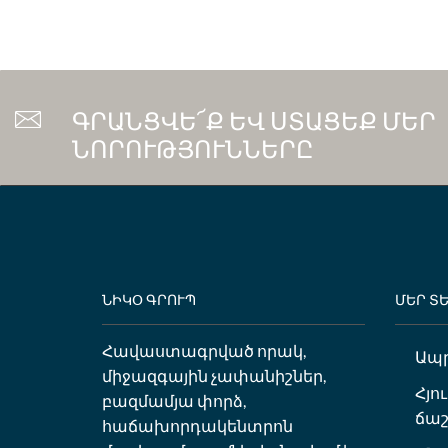
ԳՐԱՆՑՎԵ՜Ք ԵՎ ՍՏԱՑԵՔ ՄԵՐ
ՆՈՐՈՒԹՅՈՒՆՆԵՐԸ
ՆԻԿՕ ԳՐՈՒՊ
ՄԵՐ Տ
Հավաստագրված որակ,
Ապ
միջազգային չափանիշներ,
Հյո
բազմամյա փորձ,
ճաշ
հաճախորդակենտրոն