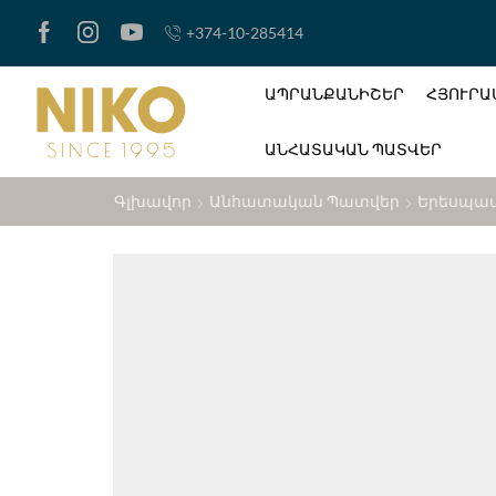
+374-10-285414
ԱՊՐԱՆՔԱՆԻՇԵՐ
ՀՅՈՒՐԱ
ԱՆՀԱՏԱԿԱՆ ՊԱՏՎԵՐ
Գլխավոր
Անհատական Պատվեր
Երեսպատ