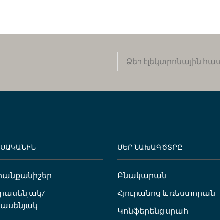
ԵՍԱԿԱՆԻՆ
ՄԵՐ ՆԱԽԱԳԾՏՐԸ
րանքանիշեր
Բնակարան
ւրասենյակ/
Հյուրանոց և ռեստորան
ասենյակ
Կոնֆերենց սրահ