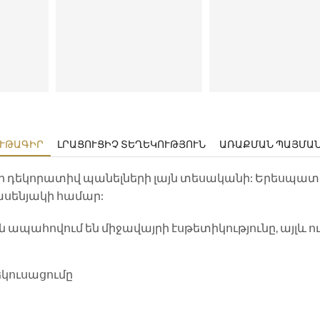
ՒԹԱԳԻՐ
ԼՐԱՑՈՒՑԻՉ ՏԵՂԵԿՈՒԹՅՈՒՆ
ԱՌԱՔՄԱՆ ՊԱՅՄԱ
ի դեկորատիվ պանելների լայն տեսականի: Երեսպատու
սենյակի համար:
 ապահովում են միջավայրի էսթետիկությունը, այլև ու
եկուսացումը