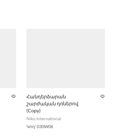
Հանդերձարան
Զգեստա
շարժական դռներով
Niko Inter
(Copy)
Կոդ՝
030
Niko International
Կոդ՝
030W06