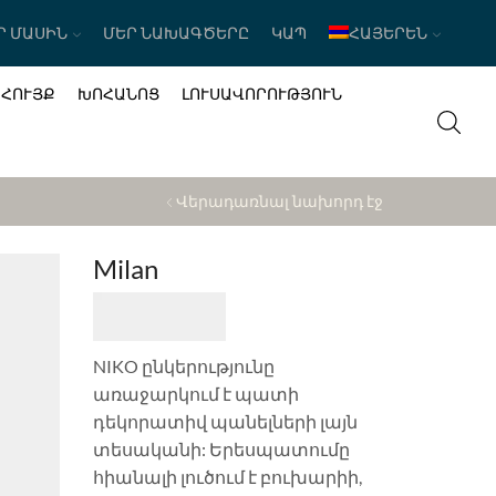
Ր ՄԱՍԻՆ
ՄԵՐ ՆԱԽԱԳԾԵՐԸ
ԿԱՊ
ՀԱՅԵՐԵՆ
ԱՀՈՒՅՔ
ԽՈՀԱՆՈՑ
ԼՈՒՍԱՎՈՐՈՒԹՅՈՒՆ
Վերադառնալ նախորդ էջ
Milan
NIKO ընկերությունը
առաջարկում է պատի
դեկորատիվ պանելների լայն
տեսականի: Երեսպատումը
հիանալի լուծում է բուխարիի,