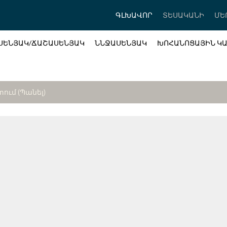
ԳԼԽԱՎՈՐ
ՏԵՍԱԿԱՆԻ
ՄԵ
ՍԵՆՅԱԿ/ՃԱՇԱՍԵՆՅԱԿ
ՆՆՋԱՍԵՆՅԱԿ
ԽՈՀԱՆՈՑԱՅԻՆ Կ
ում (պանել)