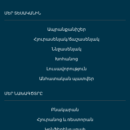
ՄԵՐ ՏԵՍԱԿԱՆԻՆ
Ապրանքանիշեր
Հյուրասենյակ/ճաշասենյակ
Ննջասենյակ
Խոհանոց
Լուսավորություն
Անհատական պատվեր
ՄԵՐ ՆԱԽԱԳԾՏՐԸ
Բնակարան
Հյուրանոց և ռեստորան
Կոնֆերենց սրահ