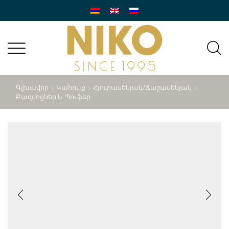
Գլխավոր
Կահույք
Հյուրասենյակ/ճաշասենյակ
Բազմոցներ ԵՒ Պուֆեր