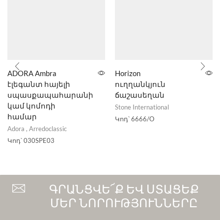
ADORA Ambra
Horizon
էլեգանտ հայելի
ուղղանկյուն
սպասքապահարանի
ճաշասեղան
կամ կոմոդի
Stone International
համար
Կոդ՝
6666/O
Adora
,
Arredoclassic
Կոդ՝
030SPE03
ԳՐԱՆՑՎԵ՜Ք ԵՎ ՍՏԱՑԵՔ
ՄԵՐ ՆՈՐՈՒԹՅՈՒՆՆԵՐԸ