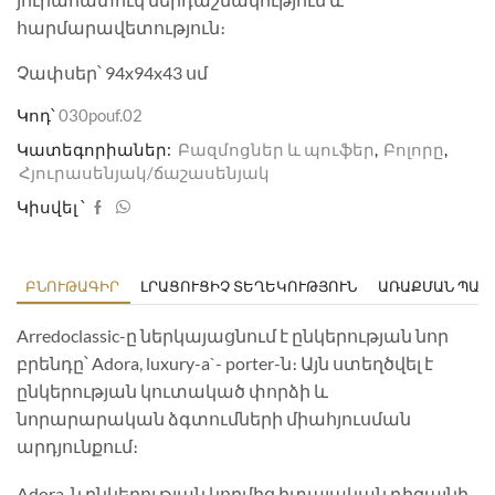
հարմարավետություն։
Չափսեր՝ 94x94x43 սմ
Կոդ՝
030pouf.02
Կատեգորիաներ:
Բազմոցներ և պուֆեր
,
Բոլորը
,
Հյուրասենյակ/ճաշասենյակ
Կիսվել ՝
ԲՆՈՒԹԱԳԻՐ
ԼՐԱՑՈՒՑԻՉ ՏԵՂԵԿՈՒԹՅՈՒՆ
ԱՌԱՔՄԱՆ ՊԱՅ
Arredoclassic-ը ներկայացնում է ընկերության նոր
բրենդը՝ Adora, luxury-a`- porter-ն։ Այն ստեղծվել է
ընկերության կուտակած փորձի և
նորարարական ձգտումների միահյուսման
արդյունքում։
Adora-ն ընկերության կողմից իտալական դիզայնի