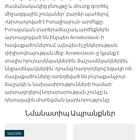
ժամանակակից բնույթը և մուտք գործել
միջազգային շուկաներ՝ բարձր պահելով
«Արտադրված է Իտալիայում» արժեքը:
Իտալական բարձրաճաշակ արժեքներն
արտացոլված են ինչպես Arredoclassic-ի
հավաքածուներում, այնպես էլ ընկերության
փիլիսոփայության մեջ: Arredoclassic-ը կյանք է
տալիս հյուրասենյակներին, ճաշասենյակներին,
ննջասենյակներին՝ դրանց հաղորդելով եզակի ոճ:
Հավաքածուները ստեղծված են յուրաքանչյուր
ճաշակի և նախասիրությունների համար՝
արտացոլելով նորարարության շունչը և
դետալային մոտեցման կարևորությունը:
Նմանատիպ Ապրանքներ
SALE
50%