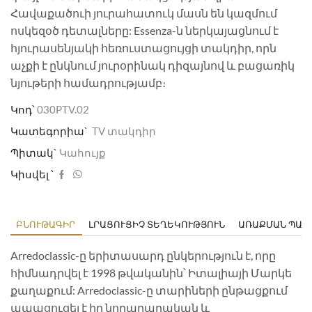
Հավաքածուի յուրահատուկ մասն են կազմում
ոսկեզօծ դետալները: Essenza-ն ներկայացնում է
հյուրասենյակի հեռուստացույցի տակդիր, որն
աչքի է ընկնում յուրօրինակ դիզայնով և բացառիկ
նյութերի համադրությամբ։
Կոդ՝
030PTV.02
Կատեգորիա`
TV տակդիր
Պիտակ`
Կահույք
Կիսվել ՝
ԲՆՈՒԹԱԳԻՐ
ԼՐԱՑՈՒՑԻՉ ՏԵՂԵԿՈՒԹՅՈՒՆ
ԱՌԱՔՄԱՆ ՊԱՅ
Arredoclassic-ը երիտասարդ ընկերություն է, որը
հիմնադրվել է 1998 թվականին՝ Իտալիայի Մարկե
քաղաքում: Arredoclassic-ը տարիների ընթացքում
ապացուցել է իր նորարարական և