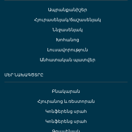
Ապրանքանիշեր
Հյուրասենյակ/ճաշասենյակ
Ննջասենյակ
Խոհանոց
Լուսավորություն
Անհատական պատվեր
ՄԵՐ ՆԱԽԱԳԾՏՐԸ
Բնակարան
Հյուրանոց և ռեստորան
Կոնֆերենց սրահ
Կոնֆերենց սրահ
Գրասենյակ