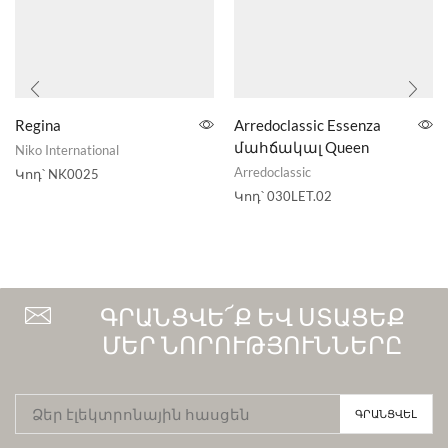
Regina
Arredoclassic Essenza
մահճակալ Queen
Niko International
Arredoclassic
Կոդ՝
NK0025
Կոդ՝
030LET.02
ԳՐԱՆՑՎԵ՜Ք ԵՎ ՍՏԱՑԵՔ
ՄԵՐ ՆՈՐՈՒԹՅՈՒՆՆԵՐԸ