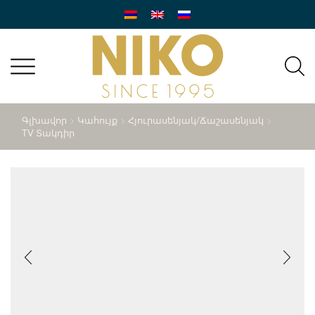
Գլխավոր
Կահույք
Հյուրասենյակ/ճաշասենյակ
TV Տակդիր