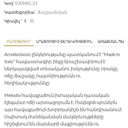
Կոդ՝
030MEL.21
Կատեգորիա`
Ճաշասեղան
Կիսվել ՝
ԲՆՈՒԹԱԳԻՐ
ԼՐԱՑՈՒՑԻՉ ՏԵՂԵԿՈՒԹՅՈՒՆ
ԱՌԱՔՄԱՆ ՊԱՅ
Arredoclassic ընկերությանը պատկանում է “Made in
Italy” հավաստագիր, ինչը երաշխավորում է
ներկայացված տեսականու իսկությունը, որակը,
ոճը, ճաշակը, հայտնիությունն ու
հեղինակություննը:
Melodia հավաքածուն իտալական դասական
էլեգանտ ոճի արտացոլումն է: Ոսկեզօծ սյուներն
այս հավաքածուի խորրդանիշն են հանդիսանում:
Սպիտակ ժանեկանման մակերևույթները
հիշեցնում են մարմարի մաքրությունն ու