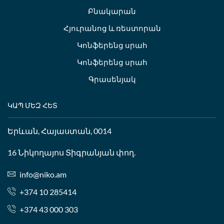
Բնակարան
Հյուրանոց և ռեստորան
Կոնֆերենց սրահ
Կոնֆերենց սրահ
Գրասենյակ
ԿԱՊ ՄԵԶ ՀԵՏ
Երևան, Հայաստան, 0014
16 Նիկողայոս Տիգրանյան փող.
info@niko.am
+374 10 285414
+374 43 000 303