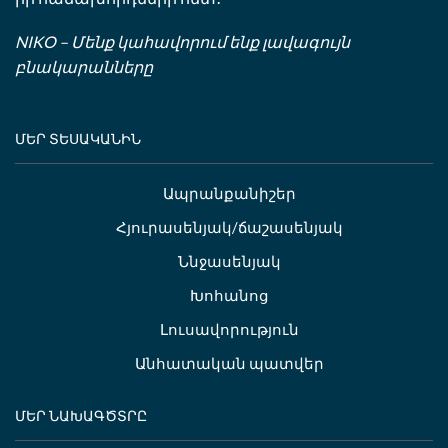
NIKO – Մենք կահավորում ենք լավագույն
բնակարանները
ՄԵՐ ՏԵՍԱԿԱՆԻՆ
Ապրանքանիշեր
Հյուրասենյակ/ճաշասենյակ
Ննջասենյակ
Խոհանոց
Լուսավորություն
Անհատական պատվեր
ՄԵՐ ՆԱԽԱԳԾՏՐԸ