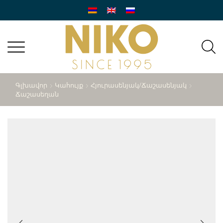
Գլխավոր
Կահույք
Հյուրասենյակ/ճաշասենյակ
Ճաշասեղան