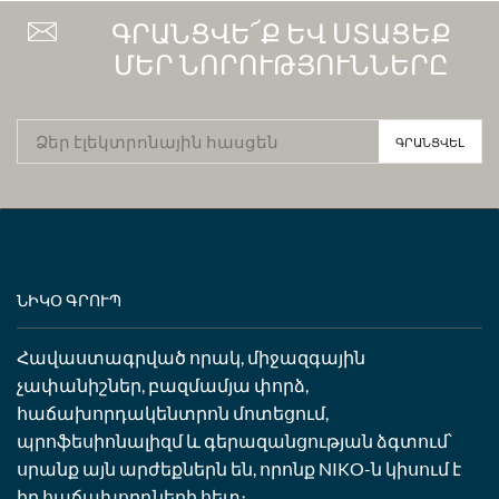
ԳՐԱՆՑՎԵ՜Ք ԵՎ ՍՏԱՑԵՔ
ՄԵՐ ՆՈՐՈՒԹՅՈՒՆՆԵՐԸ
ՆԻԿՕ ԳՐՈՒՊ
Հավաստագրված որակ, միջազգային
չափանիշներ, բազմամյա փորձ,
հաճախորդակենտրոն մոտեցում,
պրոֆեսիոնալիզմ և գերազանցության ձգտում՝
սրանք այն արժեքներն են, որոնք NIKO-ն կիսում է
իր հաճախորդների հետ։