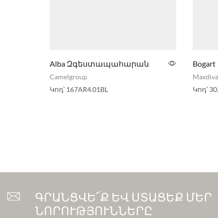
Alba Զգեստապահարան
Bogart
Camelgroup
Maxdiva
Կոդ՝
167AR4.01BL
Կոդ՝
30
ԳՐԱՆՑՎԵ՜Ք ԵՎ ՍՏԱՑԵՔ ՄԵՐ
ՆՈՐՈՒԹՅՈՒՆՆԵՐԸ