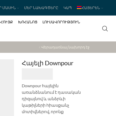
Ր ՄԱՍԻՆ
ՄԵՐ ՆԱԽԱԳԾԵՐԸ
ԿԱՊ
ՀԱՅԵՐԵՆ
ԱՀՈՒՅՔ
ԽՈՀԱՆՈՑ
ԼՈՒՍԱՎՈՐՈՒԹՅՈՒՆ
Վերադառնալ նախորդ էջ
Հայելի Downpour
Downpour հայելին
առանձնանում է դասական
դիզայնով և անձրևի
կաթիլների հիասքանչ
մոտիվներով, որոնք