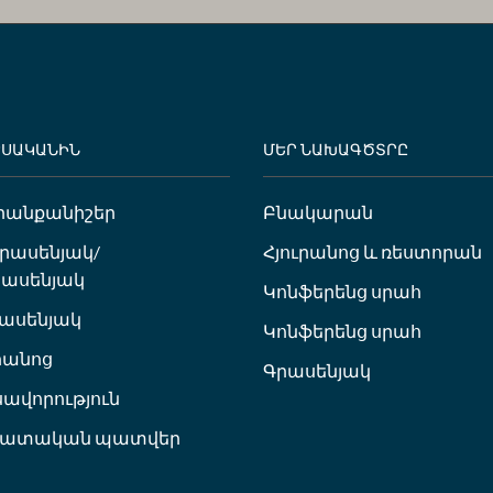
ԵՍԱԿԱՆԻՆ
ՄԵՐ ՆԱԽԱԳԾՏՐԸ
րանքանիշեր
Բնակարան
ւրասենյակ/
Հյուրանոց և ռեստորան
ասենյակ
Կոնֆերենց սրահ
ասենյակ
Կոնֆերենց սրահ
հանոց
Գրասենյակ
սավորություն
հատական պատվեր