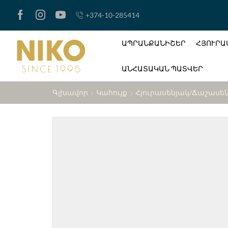
+374-10-285414
ԱՊՐԱՆՔԱՆԻՇԵՐ
ՀՅՈՒՐԱ
ԱՆՀԱՏԱԿԱՆ ՊԱՏՎԵՐ
Գլխավոր
Կահույք
Հյուրասենյակ/ճաշասե