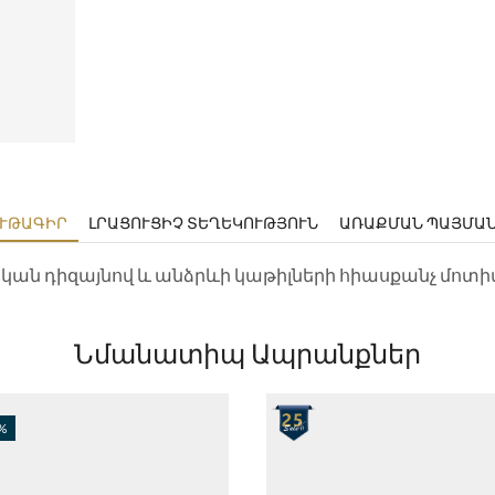
ՒԹԱԳԻՐ
ԼՐԱՑՈՒՑԻՉ ՏԵՂԵԿՈՒԹՅՈՒՆ
ԱՌԱՔՄԱՆ ՊԱՅՄԱ
ական դիզայնով և անձրևի կաթիլների հիասքանչ մոտիվ
Նմանատիպ Ապրանքներ
%