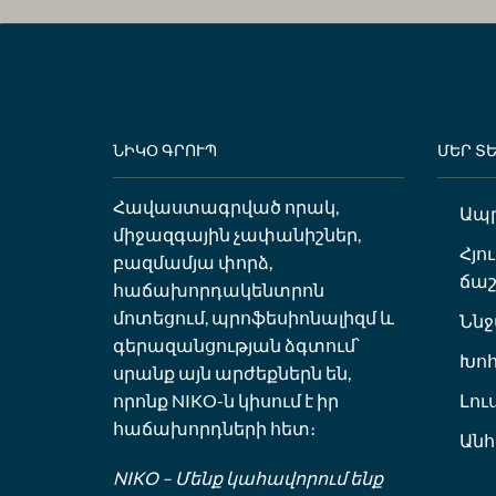
ՆԻԿՕ ԳՐՈՒՊ
ՄԵՐ Տ
Հավաստագրված որակ,
Ապ
միջազգային չափանիշներ,
Հյո
բազմամյա փորձ,
ճաշ
հաճախորդակենտրոն
մոտեցում, պրոֆեսիոնալիզմ և
Ննջ
գերազանցության ձգտում՝
Խո
սրանք այն արժեքներն են,
Լու
որոնք NIKO-ն կիսում է իր
հաճախորդների հետ։
Ան
NIKO – Մենք կահավորում ենք