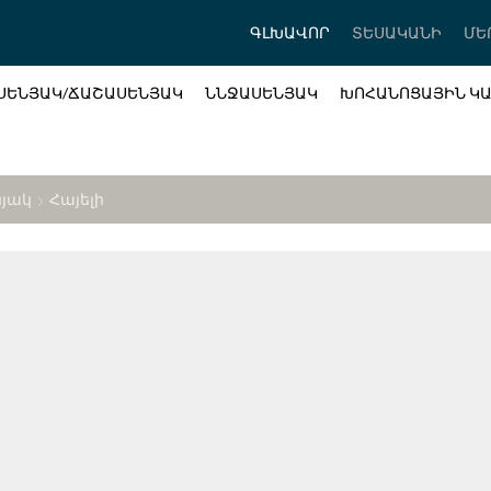
ԳԼԽԱՎՈՐ
ՏԵՍԱԿԱՆԻ
ՄԵ
ՍԵՆՅԱԿ/ՃԱՇԱՍԵՆՅԱԿ
ՆՆՋԱՍԵՆՅԱԿ
ԽՈՀԱՆՈՑԱՅԻՆ Կ
նյակ
Հայելի