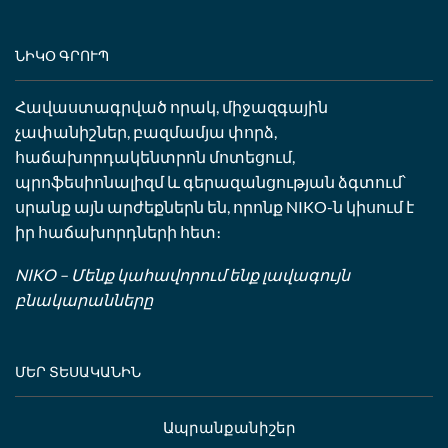
ՆԻԿՕ ԳՐՈՒՊ
Հավաստագրված որակ, միջազգային
չափանիշներ, բազմամյա փորձ,
հաճախորդակենտրոն մոտեցում,
պրոֆեսիոնալիզմ և գերազանցության ձգտում՝
սրանք այն արժեքներն են, որոնք NIKO-ն կիսում է
իր հաճախորդների հետ։
NIKO – Մենք կահավորում ենք լավագույն
բնակարանները
ՄԵՐ ՏԵՍԱԿԱՆԻՆ
Ապրանքանիշեր