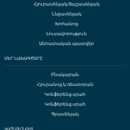
Հյուրասենյակ/ճաշասենյակ
Ննջասենյակ
Խոհանոց
Լուսավորություն
Անհատական պատվեր
ՄԵՐ ՆԱԽԱԳԾՏՐԸ
Բնակարան
Հյուրանոց և ռեստորան
Կոնֆերենց սրահ
Կոնֆերենց սրահ
Գրասենյակ
ԿԱՊ ՄԵԶ ՀԵՏ