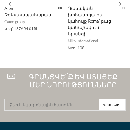
Alba
Դասական
Զգեստապահարան
խոհանոցային
կահույք Roma՝ բաց
Camelgroup
կանաչավուն
Կոդ՝
167AR4.01BL
երանգի
Niko International
Կոդ՝
108
ԳՐԱՆՑՎԵ՜Ք ԵՎ ՍՏԱՑԵՔ
ՄԵՐ ՆՈՐՈՒԹՅՈՒՆՆԵՐԸ