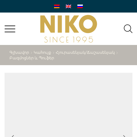
Գլխավոր
Կահույք
Հյուրասենյակ/ճաշասենյակ
Բազմոցներ ԵՒ Պուֆեր