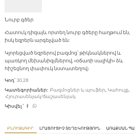
Նուրբ գծեր
Հատուկ դիզայն, որտեղ նուրբ գծերը հաղթում են,
իսկ եզրերն արգելված են:
Կլորեցված եզրերով բազմոց՝ թիկնակներով և
պառկող մեխանիզմներով, «օճառի սալիկի» ձև
հիշեցնող փափուկ նստատեղով։
Կոդ՝
30.28
Կատեգորիաներ:
Բազմոցներ և պուֆեր
,
Կահույք
,
Հյուրասենյակ/ճաշասենյակ
Կիսվել ՝
ԲՆՈՒԹԱԳԻՐ
ԼՐԱՑՈՒՑԻՉ ՏԵՂԵԿՈՒԹՅՈՒՆ
ԱՌԱՔՄԱՆ ՊԱՅ