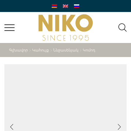
Գլխավոր
Կահույք
Ննջասենյակ
Կոմոդ