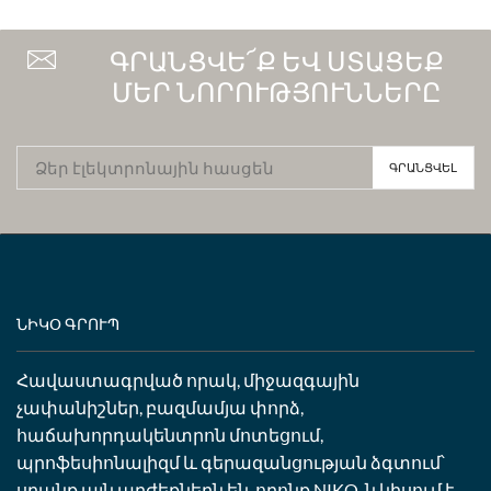
ԳՐԱՆՑՎԵ՜Ք ԵՎ ՍՏԱՑԵՔ
ՄԵՐ ՆՈՐՈՒԹՅՈՒՆՆԵՐԸ
ՆԻԿՕ ԳՐՈՒՊ
Հավաստագրված որակ, միջազգային
չափանիշներ, բազմամյա փորձ,
հաճախորդակենտրոն մոտեցում,
պրոֆեսիոնալիզմ և գերազանցության ձգտում՝
սրանք այն արժեքներն են, որոնք NIKO-ն կիսում է