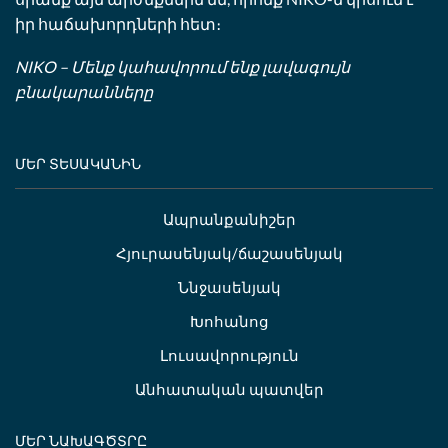
իր հաճախորդների հետ։
NIKO – Մենք կահավորում ենք լավագույն
բնակարանները
ՄԵՐ ՏԵՍԱԿԱՆԻՆ
Ապրանքանիշեր
Հյուրասենյակ/ճաշասենյակ
Ննջասենյակ
Խոհանոց
Լուսավորություն
Անհատական պատվեր
ՄԵՐ ՆԱԽԱԳԾՏՐԸ