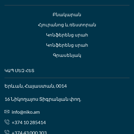
Բնակարան
Հյուրանոց և ռեստորան
Կոնֆերենց սրահ
Կոնֆերենց սրահ
Գրասենյակ
ԿԱՊ ՄԵԶ ՀԵՏ
Երևան, Հայաստան, 0014
16 Նիկողայոս Տիգրանյան փող.
info@niko.am
+374 10 285414
+374 43 000 303