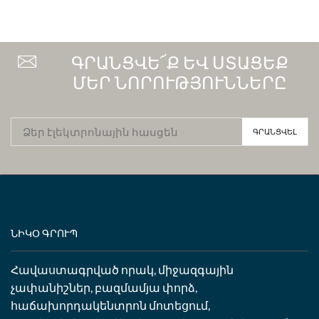
ԳՐԱՆՑՎԵ՜Ք ԵՎ ՍՏԱՑԵՔ
ՄԵՐ ՆՈՐՈՒԹՅՈՒՆՆԵՐԸ
ՆԻԿՕ ԳՐՈՒՊ
Հավաստագրված որակ, միջազգային
չափանիշներ, բազմամյա փորձ,
հաճախորդակենտրոն մոտեցում,