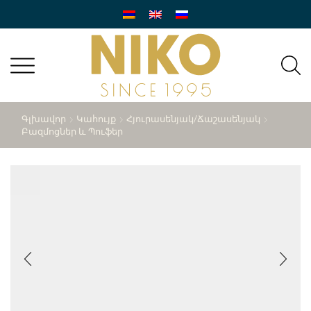
Գլխավոր
Կահույք
Հյուրասենյակ/ճաշասենյակ
Բազմոցներ ԵՒ Պուֆեր