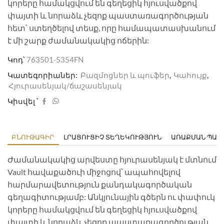
կորերը համակցվում են գեղեցիկ հյուսվածքով
փայտի և նորաձև չեզոք պաստառագործության
հետ՝ ստեղծելով տեսք, որը համապատասխանում
է մի շարք ժամանակակից ոճերին:
Կոդ՝
763501-5354FN
Կատեգորիաներ:
Բազմոցներ և պուֆեր
,
Կահույք
,
Հյուրասենյակ/ճաշասենյակ
Կիսվել ՝
ԲՆՈՒԹԱԳԻՐ
ԼՐԱՑՈՒՑԻՉ ՏԵՂԵԿՈՒԹՅՈՒՆ
ԱՌԱՔՄԱՆ ՊԱՅ
Ժամանակակից արվեստը հյուրասենյակ է մտնում
Vault հավաքածուի միջոցով՝ ապահովելով
հարմարավետություն քանդակագործական
գեղագիտությամբ: Անկյունային գծերն ու փափուկ
կորերը համակցվում են գեղեցիկ հյուսվածքով
փայտի և նորաձև չեզոք պաստառագործության