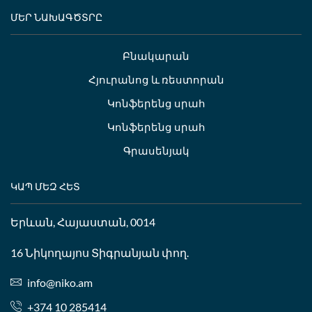
ՄԵՐ ՆԱԽԱԳԾՏՐԸ
Բնակարան
Հյուրանոց և ռեստորան
Կոնֆերենց սրահ
Կոնֆերենց սրահ
Գրասենյակ
ԿԱՊ ՄԵԶ ՀԵՏ
Երևան, Հայաստան, 0014
16 Նիկողայոս Տիգրանյան փող.
info@niko.am
+374 10 285414