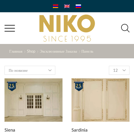
Главная
Shop
Эксклюзивные Заказы
Панель
Products
per
page
Siena
Sardinia