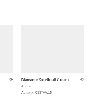
Diamante Кофейный Столик
Элегантн
Rialto в 
Adora
Палитре
Артикул:
033TAV.15
Niko Inter
Артикул:
1