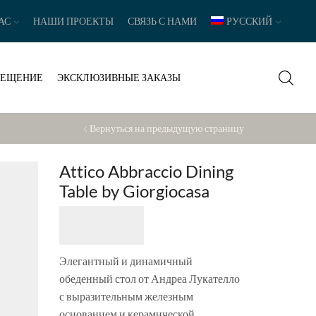
АС
НАШИ ПРОЕКТЫ
СВЯЗЬ С НАМИ
РУССКИЙ
ВЕЩЕНИЕ
ЭКСКЛЮЗИВНЫЕ ЗАКАЗЫ
Вернуться на предыдущую страницу
Attico Abbraccio Dining
Table by Giorgiocasa
Элегантный и динамичный
обеденный стол от Андреа Лукателло
с выразительным железным
основанием и керамической