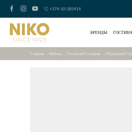
+374-10-285414
БРЕНДЫ
ГОСТИНА
Главная
Мебель
Гостиная/Столовая
Обеденный Ст