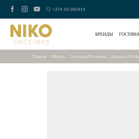
+374-10-285414
БРЕНДЫ
ГОСТИНА
Главная
Мебель
Гостиная/Столовая
Диваны И Пуф