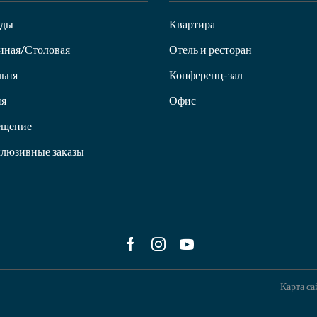
нды
Квартира
иная/Столовая
Отель и ресторан
ьня
Конференц-зал
ня
Офис
ещение
люзивные заказы
Facebook
Instagram
Youtube
Карта са