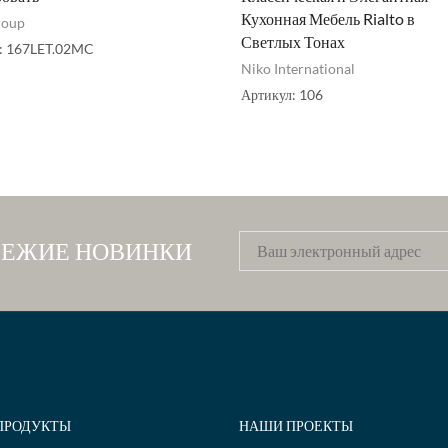
Кухонная Мебель Rialto в
roup
Светлых Тонах
:
167LET.02MC
Niko International
Артикул:
106
ВЕЖИЕ НОВИНКИ
ПРОДУКТЫ
НАШИ ПРОЕКТЫ