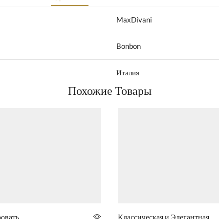
MaxDivani
Bonbon
Италия
Похожие Товары
ровать
Классическая и Элегантная