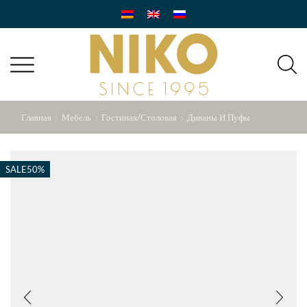
Главная
Мебель
Гостиная/Столовая
Диваны И Пуфы
SALE
50%