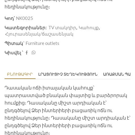
հեղինակությունը։
Կոդ՝
NK0025
Կատեգորիաներ:
TV տակդիր
,
Կահույք
,
Հյուրասենյակ/ճաշասենյակ
Պիտակ`
Furniture outlets
Կիսվել ՝
ԲՆՈՒԹԱԳԻՐ
ԼՐԱՑՈՒՑԻՉ ՏԵՂԵԿՈՒԹՅՈՒՆ
ԱՌԱՔՄԱՆ ՊԱՅ
Դասական ոճի իտալական կահույք՝
պատրաստված բնական փայտից և բարձրորակ
հումքից։ Դասականը միշտ արդիական է՝
ընդգծելով Ձեր ինտերիերի բացառիկ ոճն ու
հեղինակությունը։ Դասականը միշտ արդիական է՝
ընդգծելով Ձեր ինտերիերի բացառիկ ոճն ու
հեղինակությունը։