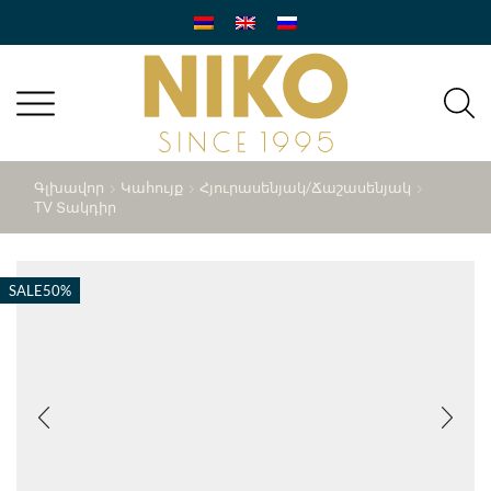
Գլխավոր
Կահույք
Հյուրասենյակ/ճաշասենյակ
TV Տակդիր
SALE
50%