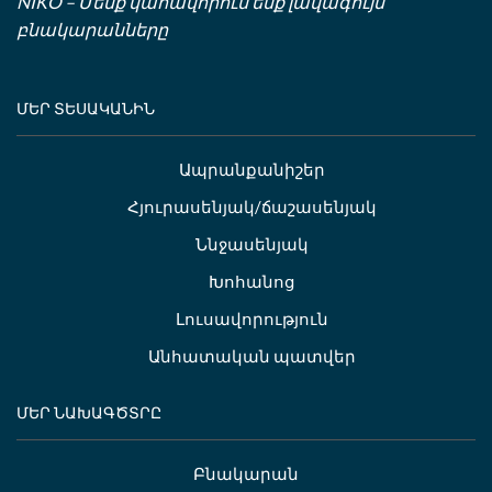
NIKO – Մենք կահավորում ենք լավագույն
բնակարանները
ՄԵՐ ՏԵՍԱԿԱՆԻՆ
Ապրանքանիշեր
Հյուրասենյակ/ճաշասենյակ
Ննջասենյակ
Խոհանոց
Լուսավորություն
Անհատական պատվեր
ՄԵՐ ՆԱԽԱԳԾՏՐԸ
Բնակարան