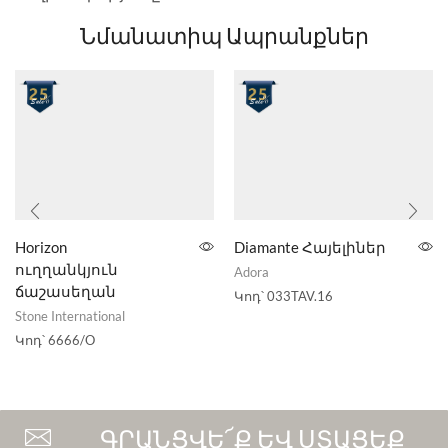
Նմանատիպ Ապրանքներ
Horizon
Diamante Հայելիներ
ուղղանկյուն
Adora
ճաշասեղան
Կոդ՝
033TAV.16
Stone International
Կոդ՝
6666/O
ԳՐԱՆՑՎԵ՜Ք ԵՎ ՍՏԱՑԵՔ