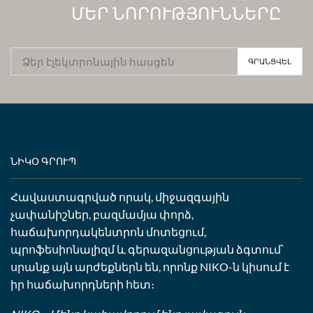
ՄԵՐ ՆՈՐՈՒԹՅՈՒՆՆԵՐԸ
ՆԻԿՕ ԳՐՈՒՊ
Հավաստագրված որակ, միջազգային
չափանիշներ, բազմամյա փորձ,
հաճախորդակենտրոն մոտեցում,
պրոֆեսիոնալիզմ և գերազանցության ձգտում՝
սրանք այն արժեքներն են, որոնք NIKO-ն կիսում է
իր հաճախորդների հետ։