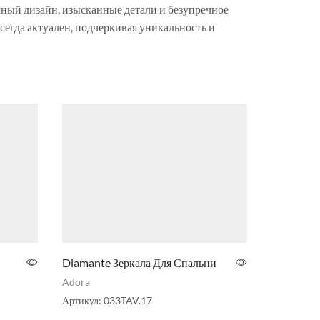
шный дизайн, изысканные детали и безупречное
сегда актуален, подчеркивая уникальность и
Diamante Зеркала Для Спальни
Diamante
Adora
Adora
Артикул:
033TAV.17
Артикул:
0