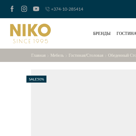
+374-10-285414
БРЕНДЫ
ГОСТИНА
Главная
Мебель
Гостиная/Столовая
Обеденный Ст
SALE
50%