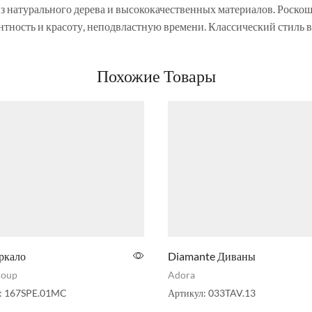
из натурального дерева и высококачественных материалов. Роско
нтность и красоту, неподвластную времени. Классический стиль в
Похожие Товары
ркало
Diamante Диваны
roup
Adora
:
167SPE.01MC
Артикул:
033TAV.13